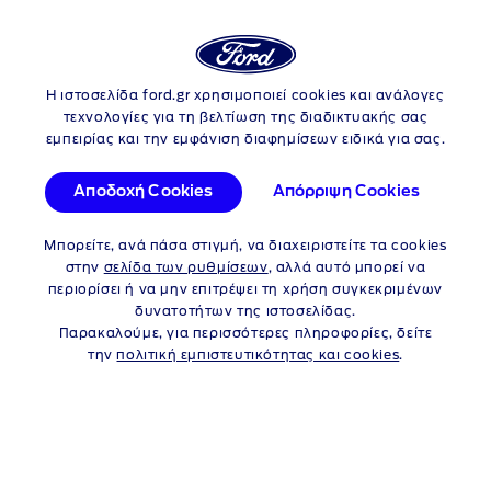
Login
Αν
Ford Tourneo Custom
Η ιστοσελίδα ford.gr χρησιμοποιεί cookies και ανάλογες
Skip to content
τεχνολογίες για τη βελτίωση της διαδικτυακής σας
εμπειρίας και την εμφάνιση διαφημίσεων ειδικά για σας.
Αποδοχή Cookies
Απόρριψη Cookies
ΥΠΟΛΟΓΙΣΤΗΣ
ΑΥΤΟΝΟΜΙΑΣ
Μπορείτε, ανά πάσα στιγμή, να διαχειριστείτε τα cookies
στην
σελίδα των ρυθμίσεων
, αλλά αυτό μπορεί να
FORD
E-TOURNEO
περιορίσει ή να μην επιτρέψει τη χρήση συγκεκριμένων
δυνατοτήτων της ιστοσελίδας.
Παρακαλούμε, για περισσότερες πληροφορίες, δείτε
CUSTOM
την
πολιτική εμπιστευτικότητας και cookies
.
Εισαγάγετε τις συνήθεις συνθήκες οδήγησης για να δείτε
πόσο μακριά μπορεί να οδηγήσει το όχημά σας με πλήρη
φόρτιση. Η πιθανή αυτονομία του οχήματος καθορίζεται από
1
διάφορους παράγοντες
. Αυτό το εργαλείο έχει σχεδιαστεί