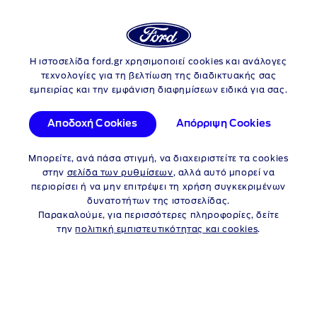
Login
Αν
Η ιστοσελίδα ford.gr χρησιμοποιεί cookies και ανάλογες
Skip to content
Αναζήτηση επίσημων συνεργατών
τεχνολογίες για τη βελτίωση της διαδικτυακής σας
εμπειρίας και την εμφάνιση διαφημίσεων ειδικά για σας.
Αναζήτηση βάσει
Αποδοχή Cookies
Απόρριψη Cookies
Τοποθεσίας
Επωνυμίας Συνεργάτη
Μπορείτε, ανά πάσα στιγμή, να διαχειριστείτε τα cookies
στην
σελίδα των ρυθμίσεων
, αλλά αυτό μπορεί να
Ανα
περιορίσει ή να μην επιτρέψει τη χρήση συγκεκριμένων
δυνατοτήτων της ιστοσελίδας.
Παρακαλούμε, για περισσότερες πληροφορίες, δείτε
Χρησιμοποιήστε την τοποθεσία μου
την
πολιτική εμπιστευτικότητας και cookies
.
Άνοιγμα αποτελεσμάτων