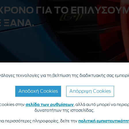
τίμηση Οχήματος
ΧΡΟΝΟ ΓΙΑ ΤΟ ΕΠΙΛΥΣΟΥΜ
 ΞΑΝΑ.
ανάλογες τεχνολογίες για τη βελτίωση της διαδικτυακής σας εμπειρί
Αποδοχή Cookies
Απόρριψη Cookies
 cookies στην
σελίδα των ρυθμίσεων
, αλλά αυτό μπορεί να περιο
δυνατοτήτων της ιστοσελίδας.
ια περισσότερες πληροφορίες, δείτε την
πολιτική εμπιστευτικότη