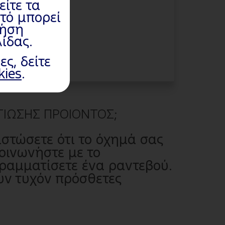
είτε τα
υτό μπορεί
ρήση
ίδας.
ς, δείτε
kies
.
ΤΙΩΣΗΣ ΠΡΟΙΟΝΤΟΣ;
ιστώσετε ότι το όχημά σας
οινωνήστε με το
γραμματίσετε ένα ραντεβού.
υν τυχόν πρόσθετες