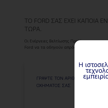
ΤΟ FORD ΣΑΣ ΕΧΕΙ ΚΑΠΟΙΑ Ε
ΤΩΡΑ.
Οι Ενέργειες Βελτίωσης Προϊόντος ανακοι
Ford να τα οδηγούν απρόσκοπτα και με ασ
Η ιστοσελ
τεχνολο
εμπειρί
ΓΡΑΨΤΕ ΤΟΝ ΑΡΙΘΜΟ ΠΛΑΙΣΙΟΥ Τ
ΟΧΗΜΑΤΟΣ ΣΑΣ