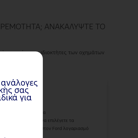
ΚΚΡΕΜΟΤΗΤΑ; ΑΝΑΚΑΛΥΨΤΕ ΤΟ
τήματα, ώστε οι ιδιοκτήτες των οχημάτων
ι ανάλογες
ακής σας
δικά για
την καλύτερη εμπειρία
 της δυνατότητας να επιλέγετε τα
γκαράζ, συνδεθείτε στον Ford λογαριασμό