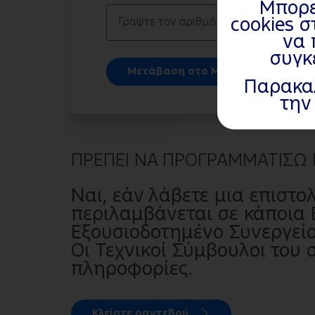
Μπορεί
cookies 
να 
συγκ
Μετάβαση στο My Ford
Παρακαλ
την
ΠΡΕΠΕΙ ΝΑ ΠΡΟΓΡΑΜΜΑΤΙΣΩ 
Ναι, εάν λάβετε μια επιστο
περιλαμβάνεται σε κάποια 
Εξουσιοδοτημένο Συνεργείο
Οι Τεχνικοί Σύμβουλοι του
πληροφορίες.
Κλείστε ραντεβού