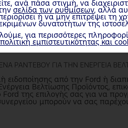
τε, ανά πάσα στιγμή, να διαχειριστ
στην
σελίδα των ρυθμίσεων
, αλλά α
περιορίσει ή να μην επιτρέψει τη χ
εκριμένων δυνατοτήτων της ιστοσελ
ούμε, για περισσότερες πληροφορίε
πολιτική εμπιστευτικότητας και coo
ΕΝΑ ΡΑΝΤΕΒΟΥ ΓΙΑ ΤΗΝ ΕΝΕΡΓΕΙΑ ΒΕΛ
λή ειδοποίησης από την Ford ή διαπ
Ενέργεια Βελτίωσης Προϊόντος, επικ
 Ford της επιλογής σας για να προ
 συνεργείου μπορούν να σας παρέχο