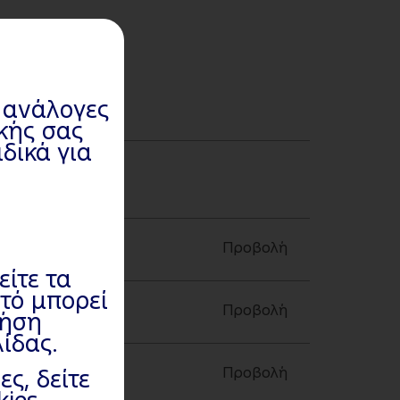
ι ανάλογες
ακής σας
δικά για
Προβολή
είτε τα
υτό μπορεί
Προβολή
ρήση
ίδας.
Προβολή
ς, δείτε