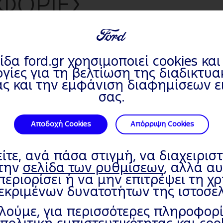
ΦΟΡΙΕΣ
ίδα ford.gr χρησιμοποιεί cookies κα
γίες για τη βελτίωση της διαδικτυ
ας και την εμφάνιση διαφημίσεων ει
σας.
Αποδοχή Cookies
Απόρριψη Cookies
 από: 16/4/2018 Οχήματα κατασκευής έως: 26/8/2018)
τε, ανά πάσα στιγμή, να διαχειριστ
στην
σελίδα των ρυθμίσεων
, αλλά α
 από: 27/8/2018 Οχήματα κατασκευής έως: 31/3/2019)
περιορίσει ή να μην επιτρέψει τη χ
εκριμένων δυνατοτήτων της ιστοσελ
 από: 1/4/2019 Οχήματα κατασκευής έως: 6/10/2019)
ούμε, για περισσότερες πληροφορίε