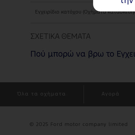
την
Εγχειρίδιο κατόχου (Οχήματα κατασκευής
ΣΧΕΤΙΚΑ ΘΕΜΑΤΑ
Πού μπορώ να βρω το Εγχειρ
Όλα τα οχήματα
Αγορά
©
2025 Ford motor company limited