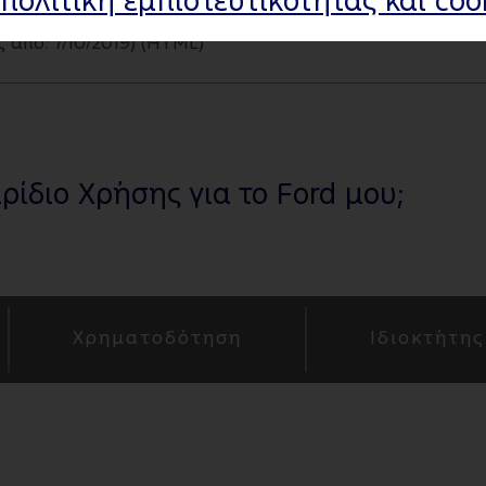
πολιτική εμπιστευτικότητας και coo
 από: 7/10/2019) (HTML)
ίδιο Χρήσης για το Ford μου;
Χρηματοδότηση
Ιδιοκτήτης