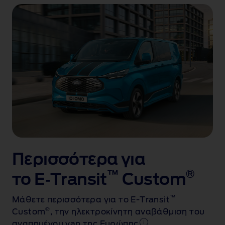
Περισσότερα για
™
®
το E‑Transit
Custom
™
Μάθετε περισσότερα για το E-Transit
®
Custom
, την ηλεκτροκίνητη αναβάθμιση του
αγαπημένου van της Ευρώπης
.