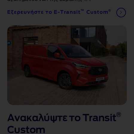
™
®
Εξερευνήστε το E-Transit
Custom
®
Ανακαλύψτε το Transit
Custom