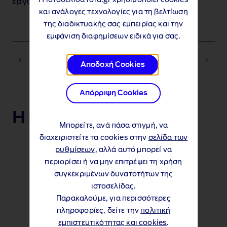
Η ιστοσελίδα ford.gr χρησιμοποιεί cookies
εργάζονται σε χώρους με χαμηλό φωτισμό.
και ανάλογες τεχνολογίες για τη βελτίωση
της διαδικτυακής σας εμπειρίας και την
εμφάνιση διαφημίσεων ειδικά για σας.
Αποδοχή Cookies
Απόρριψη Cookies
1 of 2
Η πλήρης γκάμα
Μπορείτε, ανά πάσα στιγμή, να
διαχειριστείτε τα cookies στην
σελίδα των
ρυθμίσεων
, αλλά αυτό μπορεί να
περιορίσει ή να μην επιτρέψει τη χρήση
συγκεκριμένων δυνατοτήτων της
ιστοσελίδας.
Παρακαλούμε, για περισσότερες
πληροφορίες, δείτε την
πολιτική
εμπιστευτικότητας και cookies
.