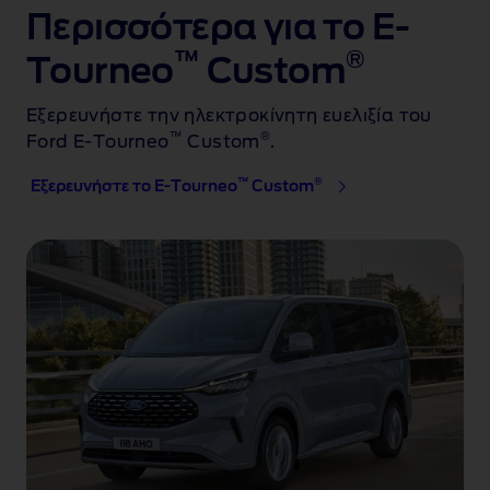
Περισσότερα για το E-
™
®
Tourneo
Custom
Εξερευνήστε την ηλεκτροκίνητη ευελιξία του
™
®
Ford E‑Tourneo
Custom
.
™
®
Εξερευνήστε το E-Tourneo
Custom