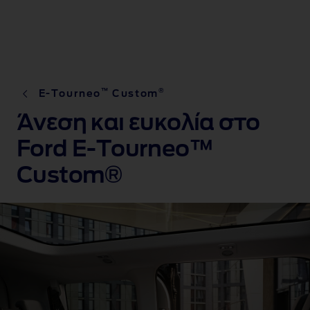
™
®
E-Tourneo
Custom
Άνεση και ευκολία στο
Ford E-Tourneo™
Custom®