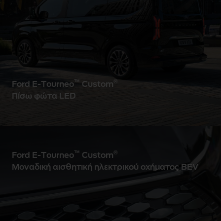
™
®
Ford E-Tourneo
Custom
Πίσω φώτα LED
™
®
Ford E-Tourneo
Custom
Μοναδική αισθητική ηλεκτρικού οχήματος BEV