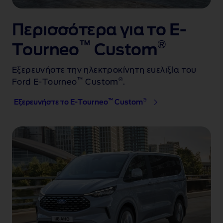
Περισσότερα για το E-
™
®
Tourneo
Custom
Εξερευνήστε την ηλεκτροκίνητη ευελιξία του
™
®
Ford E‑Tourneo
Custom
.
™
®
Εξερευνήστε το E-Tourneo
Custom