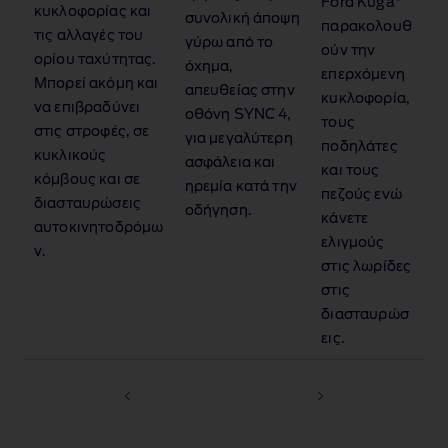
Ford Kuga
κυκλοφορίας και
συνολική άποψη
παρακολουθ
τις αλλαγές του
γύρω από το
ούν την
ορίου ταχύτητας.
όχημα,
επερχόμενη
Μπορεί ακόμη και
απευθείας στην
κυκλοφορία,
να επιβραδύνει
οθόνη SYNC 4
,
τους
στις στροφές, σε
για μεγαλύτερη
ποδηλάτες
κυκλικούς
ασφάλεια και
και τους
κόμβους και σε
ηρεμία κατά την
πεζούς ενώ
διασταυρώσεις
οδήγηση.
κάνετε
αυτοκινητοδρόμω
ελιγμούς
ν.
στις λωρίδες
στις
διασταυρώσ
εις.