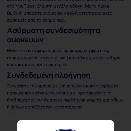
στο YouTube
: όλα στη μεγάλη οθόνη. Με το Alexa
Built‑In μπορείτε ακόμη και να ελέγχετε τις οικιακές
συσκευές από το όχημά σας.
Ασύρματη συνδεσιμότητα
συσκευών
Μείνετε πάντα φορτισμένοι με ασύρματη φόρτιση
,
ενσωματωμένη στην κεντρική κονσόλα, για ένα καθαρό
και τακτοποιημένο εσωτερικό.
Συνδεδεμένη πλοήγηση
Ξεπεράστε την κίνηση με ενημερώσεις κυκλοφορίας σε
πραγματικό χρόνο μέσω cloud και προσαρμόστε τη
διαδρομή σας αυτόματα σε περίπτωση καιρού, εμποδίων
ή άλλων απρόβλεπτων καταστάσεων.