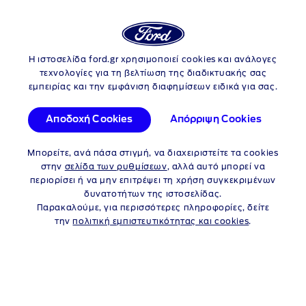
Login
Αν
ΠΡΟΓΡΑΜΜΑΤΑ - ΠΡΟΣΦΟΡΕΣ
Η ιστοσελίδα ford.gr χρησιμοποιεί cookies και ανάλογες
Skip to content
τεχνολογίες για τη βελτίωση της διαδικτυακής σας
εμπειρίας και την εμφάνιση διαφημίσεων ειδικά για σας.
ΣΥΝΕΡΓΑΣΙΑ FORD ΚΑΙ
CASTROL
Αποδοχή Cookies
Απόρριψη Cookies
Οι δύο εταιρείες ξεκίνησαν τη συνεργασία τους το 2002, με
Μπορείτε, ανά πάσα στιγμή, να διαχειριστείτε τα cookies
αποτέλεσμα την κυκλοφορία λιπαντικών
Ford-Castrol
για τους
στην
σελίδα των ρυθμίσεων
, αλλά αυτό μπορεί να
βραβευμένους κινητήρες Ford
Eco-Boost
. Αυτά τα λιπαντικά
περιορίσει ή να μην επιτρέψει τη χρήση συγκεκριμένων
παρέχουν στο όχημά σας την υψηλότερη ποιότητα και
δυνατοτήτων της ιστοσελίδας.
αποτελούν το πιο κατάλληλο τεχνικά λιπαντικό για την
Παρακαλούμε, για περισσότερες πληροφορίες, δείτε
προστασία του κινητήρα σας σε όλες τις καιρικές συνθήκες.
την
πολιτική εμπιστευτικότητας και cookies
.
Η συνεργασία
Ford-Castrol
αποτελείται από δύο βασικές
συνιστώσες:
ΣΧΕΔΙΑΣΜΟΣ ΚΑΙ ΤΕΧΝΟΛΟΓΙΑ ΣΕ ΣΥΝΕΡΓΑΣΙΑ
Σύμφωνα με τις ακριβείς απαιτήσεις των προδιαγραφών της
Ford, η Castrol αναπτύσσει νέες τεχνολογικές καινοτομίες και