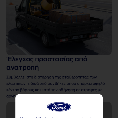
Έλεγχος προστασίας από
ανατροπή
Συμβάλλει στη διατήρηση της σταθερότητας των
ελαστικών, ειδικά υπό συνθήκες όπου υπάρχει υψηλό
κέντρο βάρους και κατά την οδήγηση σε στροφές με
αρνητική γωνία κάμπερ
.