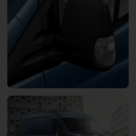
Αερόσακοι
Το Ford Transit είναι διαθέσιμο προαιρετικά με
αερόσακους οροφής, οδηγού, συνοδηγού και
πλευρικούς αερόσακους.