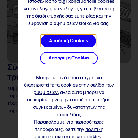
Η ιστοσελίδα ford.gr χρησιμοποιεί cookies
και ανάλογες τεχνολογίες για τη βελτίωση
της διαδικτυακής σας εμπειρίας και την
εμφάνιση διαφημίσεων ειδικά για σας.
Αποδοχή Cookies
Απόρριψη Cookies
Σύστημα ελέγχου ευστάθειας
τρέιλερ
Μπορείτε, ανά πάσα στιγμή, να
διαχειριστείτε τα cookies στην
σελίδα των
Συμβάλλει στην ασφαλέστερη και πιο ελεγχόμενη
ρυθμίσεων
, αλλά αυτό μπορεί να
ρυμούλκηση, ανιχνεύοντας και βοηθώντας στην
περιορίσει ή να μην επιτρέψει τη χρήση
ελαχιστοποίηση των ταλαντώσεων του
συγκεκριμένων δυνατοτήτων της
ρυμουλκούμενου, επιβραδύνοντας το όχημα
.
ιστοσελίδας.
Παρακαλούμε, για περισσότερες
πληροφορίες, δείτε την
πολιτική
εμπιστευτικότητας και cookies
.