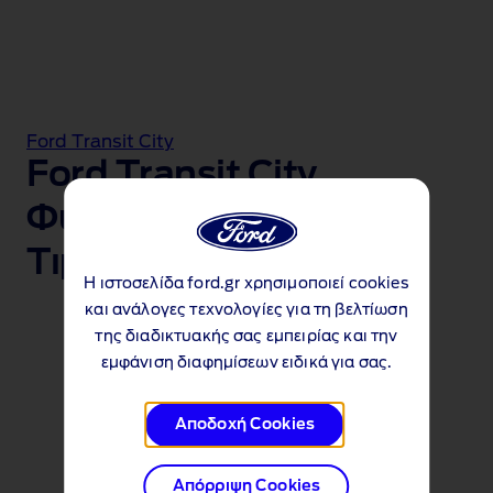
Ford Transit City
Ford Transit City
Φυλλάδιο &
Τιμοκατάλογος
Η ιστοσελίδα ford.gr χρησιμοποιεί cookies
και ανάλογες τεχνολογίες για τη βελτίωση
της διαδικτυακής σας εμπειρίας και την
Τιμοκατάλογος (168 KB)
εμφάνιση διαφημίσεων ειδικά για σας.
Φυλλάδιο (6 MB)
Αποδοχή Cookies
Απόρριψη Cookies