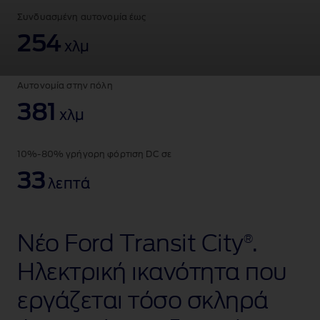
Transit
Συνδυασμένη αυτονομία έως
City
including
254
χλμ
a
van
and
Αυτονομία στην πόλη
chassis
cab.
381
χλμ
10%-80% γρήγορη φόρτιση DC σε
33
λεπτά
Νέο Ford Transit City
.
®
Ηλεκτρική ικανότητα που
εργάζεται τόσο σκληρά