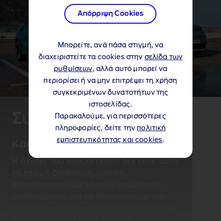
Απόρριψη Cookies
Μπορείτε, ανά πάσα στιγμή, να
διαχειριστείτε τα cookies στην
σελίδα των
ρυθμίσεων
, αλλά αυτό μπορεί να
περιορίσει ή να μην επιτρέψει τη χρήση
συγκεκριμένων δυνατοτήτων της
ιστοσελίδας.
Συγγνώμη…
Παρακαλούμε, για περισσότερες
πληροφορίες, δείτε την
πολιτική
εμπιστευτικότητας και cookies
.
Κανουμε ενημερωση λογισμικου
Η σελίδα που αναζητήσατε δεν είναι αυτή
τη στιγμή διαθέσιμη, καθότι
πραγματοποιούμε μερικές σημαντικές
αναβαθμίσεις για να βελτιώσουμε την
εμπειρία σας. Προσπαθήστε ξανά σε λίγο
ή επικοινωνήστε με τη Γραμμή