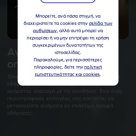
Μπορείτε, ανά πάσα στιγμή, να
διαχειριστείτε τα cookies στην
σελίδα των
ρυθμίσεων
, αλλά αυτό μπορεί να
περιορίσει ή να μην επιτρέψει τη χρήση
συγκεκριμένων δυνατοτήτων της
Αντιμετωπίστε
ιστοσελίδας.
Παρακαλούμε, για περισσότερες
οποιοδήποτε έδαφος
πληροφορίες, δείτε την
πολιτική
εμπιστευτικότητας και cookies
.
Όπου κι αν οδηγείτε, το σύστημα διαχείρισης
εδάφους προσαρμόζει τις ρυθμίσεις του
οχήματος ανάλογα με τις συνθήκες. Ενώ ένας
περιστροφικός επιλογέας σάς επιτρέπει να
μετακινείστε ανάμεσα σε επιλέξιμα προφίλ
οδήγησης.