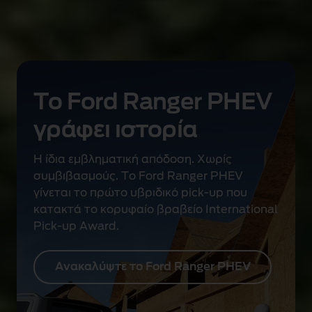
ά
σ
ο
ς
,
μ
Το Ford Ranger PHEV
ε
γράφει ιστορία
ε
σ
Η ίδια εμβληματική απόδοση. Χωρίς
ω
συμβιβασμούς. Το Ford Ranger PHEV
τ
γίνεται το πρώτο υβριδικό pick-up που
ε
κατακτά το κορυφαίο βραβείο International
ρ
Pick-up Award.
ι
κ
έ
Ανακαλύψτε το Ford Ranger PHEV
ς
κ