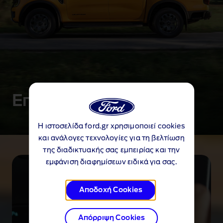
ο
χ
ή
μ
α
τ
ο
ς
Επιδόσεις
.
Η ιστοσελίδα ford.gr χρησιμοποιεί cookies
και ανάλογες τεχνολογίες για τη βελτίωση
της διαδικτυακής σας εμπειρίας και την
εμφάνιση διαφημίσεων ειδικά για σας.
Αποδοχή Cookies
Απόρριψη Cookies