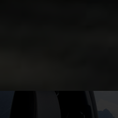
FORDLiive
Το FORDLiive είναι ένα δωρεάν σύστημα
υποστήριξης χρόνου λειτουργίας, το οποίο
χρησιμοποιεί δεδομένα συνδεδεμένου οχήματος
για την ταχύτερη διάγνωση των οχημάτων και για
να βοηθήσει τα οχήματά σας να παραμένουν σε
λειτουργία.
Μάθετε περισσότερα