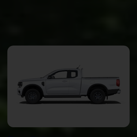
στυλ αμαξώματος
Επιλέξτε μεταξύ μέγιστου χώρου φόρτωσης ή
επιπλέον δυνατότητας μεταφοράς επιβατών.