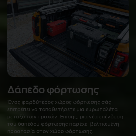
α
χ
α
ρ
α
κ
τ
η
ρ
ι
σ
τ
Δάπεδο φόρτωσης
ι
κ
Ένας φαρδύτερος χώρος φόρτωσης σάς
ά
επιτρέπει να τοποθετήσετε μια ευρωπαλέτα
ε
μεταξύ των τροχών. Επίσης, μια νέα επένδυση
ρ
ι
του δαπέδου φόρτωσης παρέχει βελτιωμένη
γ
προστασία στον χώρο φόρτωσης.