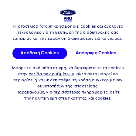
ΠΡΟΓΡΑΜΜΑΤΑ
Η ιστοσελίδα ford.gr χρησιμοποιεί cookies και ανάλογες
Skip to content
τεχνολογίες για τη βελτίωση της διαδικτυακής σας
εμπειρίας και την εμφάνιση διαφημίσεων ειδικά για σας.
ΔΕΙΤΕ
Αποδοχή Cookies
Απόρριψη Cookies
ΧΡΗΜΑΤΟΔΟΤΙΚΑ
Μπορείτε, ανά πάσα στιγμή, να διαχειριστείτε τα cookies
στην
σελίδα των ρυθμίσεων
, αλλά αυτό μπορεί να
ΠΡΟΓΡΑΜΜΑΤΑ ΓΙΑ
περιορίσει ή να μην επιτρέψει τη χρήση συγκεκριμένων
δυνατοτήτων της ιστοσελίδας.
ΤΑ ΕΠΑΓΓΕΛΜΑΤΙΚΑ
Παρακαλούμε, για περισσότερες πληροφορίες, δείτε
την
πολιτική εμπιστευτικότητας και cookies
.
ΟΧΗΜΑΤΑ
Αναζητάτε επιβατικό αυτοκίνητο;