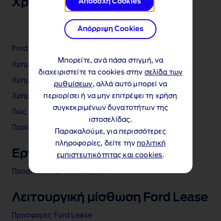
Χρηματοδότηση
Αποδοχή Cookies
Απόρριψη Cookies
Ford Finance Επισκόπηση
Μπορείτε, ανά πάσα στιγμή, να
Χρηματοδότηση Ιδιωτών
διαχειριστείτε τα cookies στην
σελίδα των
Χρηματοδότηση Επιχειρήσεων
ρυθμίσεων
, αλλά αυτό μπορεί να
περιορίσει ή να μην επιτρέψει τη χρήση
Χρηματοδότηση Επαγγελματικών Αυτοκινήτων
συγκεκριμένων δυνατοτήτων της
Πώς να Xρηματοδοτήσετε το Nέο σας Ford
ιστοσελίδας.
Προσφορές Ford Finance
Παρακαλούμε, για περισσότερες
πληροφορίες, δείτε την
πολιτική
Εργαλεία & υποστήριξη
εμπιστευτικότητας και cookies
.
Προσπέκτους Αυτοκινήτων
Λειτουργική μίσθωση Ford Lease
Προσφορές Ford Lease