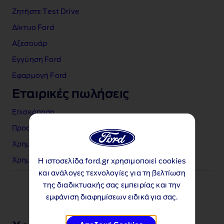
Ζητήστε Test Drive
Δίκτυο Ford
Αξεσουάρ
Εγγύηση Ford
Εφαρμογή Ford
Εταιρικές πωλήσεις
Επισκόπηση
Προσφορές Ford Lease
Χρηματοδότηση Επιχειρήσεων
Χρηματοδότηση Επαγγελματικών Αυτοκινήτων
Η ιστοσελίδα ford.gr χρησιμοποιεί cookies
και ανάλογες τεχνολογίες για τη βελτίωση
της διαδικτυακής σας εμπειρίας και την
εμφάνιση διαφημίσεων ειδικά για σας.