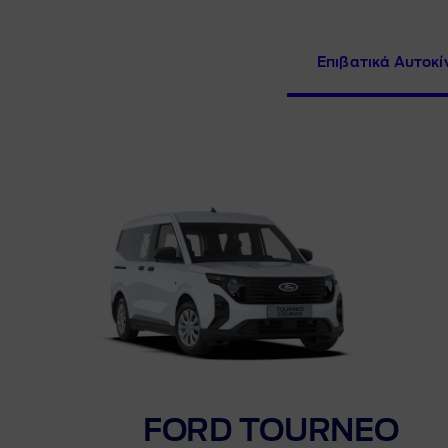
Ενέργειες βελτίωσης προϊόντος
Να Ε
Επιβατικά Αυτοκί
Επικ
Ζητή
Αντα
Κόστο
FORD TOURNEO