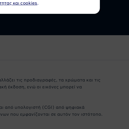
τητας και cookies
.
 Ενημερώνομαι Τακτικά
αλλάζει τις προδιαγραφές, τα χρώματα και τις
κή έκδοση, ενώ οι εικόνες μπορεί να
ι από υπολογιστή (CGI) από ψηφιακά
νων που εμφανίζονται σε αυτόν τον ιστότοπο.