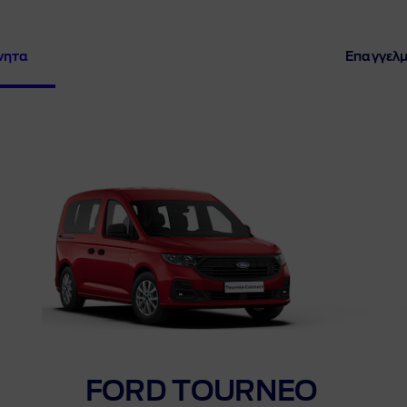
νημερώνομαι Τακτικά
νητα
Επαγγελμ
οινωνήστε με τη FORD
στε Εκτίμηση Οχήματος
λλαγής
ς ιδιοκτησίας Ford
FORD TOURNEO