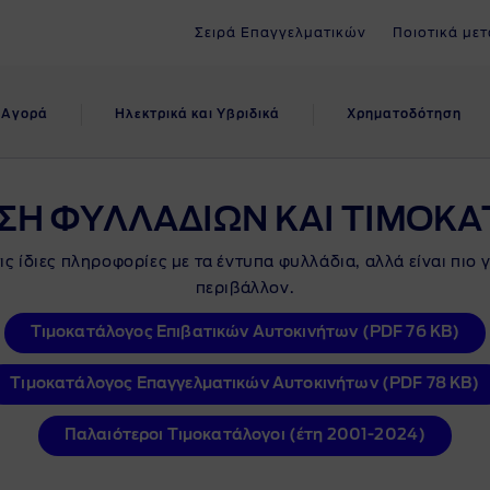
Σειρά Επαγγελματικών
Ποιοτικά μετ
Αγορά
Ηλεκτρικά και Υβριδικά
Xρηματοδότηση
έχεια στην
ρτιση
οωθητικά
ηρεσίες Κατόχου
Υπηρεσίες &
Γιατί Ηλεκτρικό;
Service &
ριήγηση
ογράμματα
Αξεσουάρ
Συντήρηση
ΣΗ ΦΥΛΛΑΔIΩΝ ΚΑΙ ΤΙΜΟΚΑ
κή φόρτιση
Ford App
Οικονομικά οφέλη
ς ίδιες πληροφορίες με τα έντυπα φυλλάδια, αλλά είναι πιο 
ατοδοτικά/Προωθητικά
θητικά προγράμματα
Αξεσουάρ
Υπηρεσιες Ford
σια φόρτιση
εδεμένες υπηρεσίες
Βιωσιμότητα
περιβάλλον.
ράμματα
ατικών
Εγγύηση Ford
Προγράμματα - Προσφορές
νομία
Εξερευνήστε το Κόστος
Τιμοκατάλογος Επιβατικών Αυτοκινήτων (PDF 76 KB)
όρφωση
θητικά προγράμματα
The Ford App
Συντήρηση & Επισκευές
Ιδιοκτησίας
γελματικών
Τιμοκατάλογος Επαγγελματικών Αυτοκινήτων (PDF 78 KB)
Drive
Συνδεδεμένες υπηρεσίες
Υπολογιστε την τιμη σερβις
άδια & Τιμοκατάλογοι
Παλαιότεροι Τιμοκατάλογοι (έτη 2001-2024)
Οδική βοήθεια Ford
ο Ford