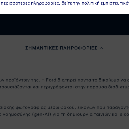
 περισσότερες πληροφορίες, δείτε την
πολιτική εμπιστευτικό
Διαμόρφωση
Να
ΣΗΜΑΝΤΙΚΕΣ ΠΛΗΡΟΦΟΡΙΕΣ
ων προϊόντων της. Η Ford διατηρεί πάντα το δικαίωμα να 
αρουσιάζονται και περιγράφονται στην παρούσα διαδικτυα
σιακής φωτογραφίας μέσω φακού, εικόνων που παράγοντα
νοημοσύνης (gen-AI) για τη δημιουργία ταινιών και εικό