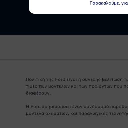
Παρακαλούμε, για
Test Drive
Πολιτική της Ford είναι η συνεχής βελτίωση τ
τιμές των μοντέλων και των προϊόντων που π
διαφέρουν.
Η Ford χρησιμοποιεί έναν συνδυασμό παραδο
μοντέλα οχημάτων, και παραγωγικής τεχνητής 