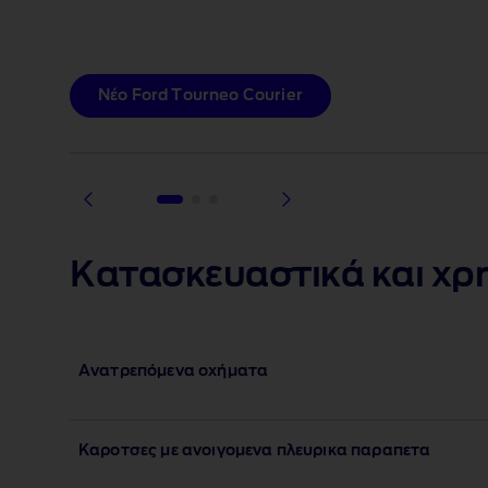
Νέο Ford Tourneo Courier
1 of 3
Κατασκευαστικά και χρ
Ανατρεπόμενα οχήματα
Καροτσες με ανοιγομενα πλευρικα παραπετα