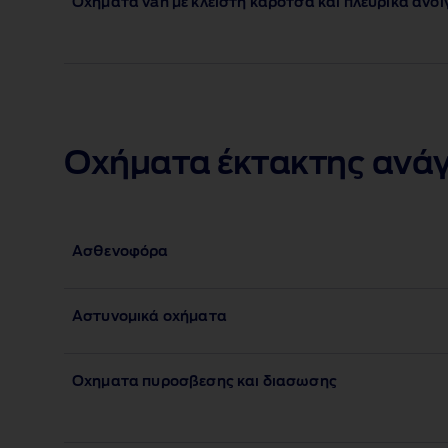
Οχηματα van με κλειστη καροτσα και πλευρικα ανοι
Οχήματα έκτακτης ανά
Ασθενοφόρα
Αστυνομικά οχήματα
Οχηματα πυροσβεσης και διασωσης