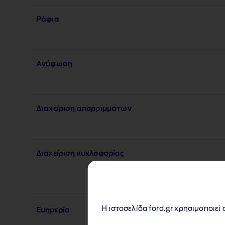
Ράφια
Ανύψωση
Διαχείριση απορριμμάτων
Διαχείριση κυκλοφορίας
Η ιστοσελίδα ford.gr χρησιμοποιεί 
Ευημερία