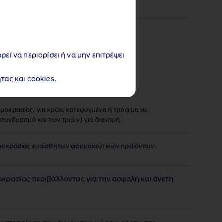
ρεί να περιορίσει ή να μην επιτρέψει
ητας και cookies
.
οκρασίας, για κρύα, κατεψυγμένα ή τρόφιμα σε
συνδυασμό και των τριών) για διανομή.
ρμοκρασίας ευαίσθητων φαρμακευτικών προϊόντων.
κρασίας περιβάλλοντος για την ασφαλή και άνετη