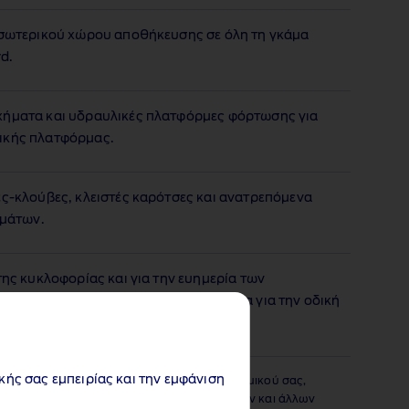
εσωτερικού χώρου αποθήκευσης σε όλη τη γκάμα
d.
χήματα και υδραυλικές πλατφόρμες φόρτωσης για
ικής πλατφόρμας.
ες‑κλούβες, κλειστές καρότσες και ανατρεπόμενα
μμάτων.
της κυκλοφορίας και για την ευημερία των
ς σύμφωνα με την τελευταία νομοθεσία για την οδική
ακής σας εμπειρίας και την εμφάνιση
υν στόχο την ευημερία του εργατικού δυναμικού σας,
μασίας φαγητού, του πλυσίματος των χεριών και άλλων