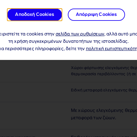
παροχών.
Αποδοχή Cookies
Απόρριψη Cookies
ειριστείτε τα cookies στην
σελίδα των ρυθμίσεων
, αλλά αυτό μπο
τη χρήση συγκεκριμένων δυνατοτήτων της ιστοσελίδας.
α περισσότερες πληροφορίες, δείτε την
πολιτική εμπιστευτικότ
Χώροι φόρτωσης ελεγχόμενης θερμ
θερμοκρασία περιβάλλοντος (ή σε 
Ειδική μεταφορά ελεγχόμενης θε
Με χώρους ελεγχόμενης θερμο
μεταφορά των ζώων.