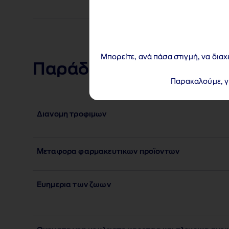
Μπορείτε, ανά πάσα στιγμή, να διαχ
Παράδοση & διανομή
Παρακαλούμε, γι
Διανομη τροφιμων
Μεταφορα φαρμακευτικων προϊοντων
Ευημερια των ζωων