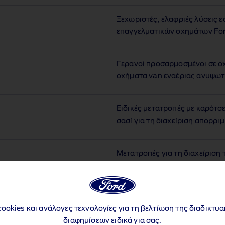
Ξεχωριστές, ελαφριές λύσεις 
επαγγελματικών οχημάτων For
Γερανοί προσαρμοσμένοι σε ο
οχήματα van εναέριας ανυψωτ
Ειδικές μετατροπές με καρότσ
σασί για τη διαχείριση απορρι
Μετατροπές για τη διαχείριση 
εργαζομένων σε έργα οδοποιία
κυκλοφορία.
cookies και ανάλογες τεχνολογίες για τη βελτίωση της διαδικτυ
Μετατροπές οχημάτων van που έχο
συμπεριλαμβανομένης της προετοι
διαφημίσεων ειδικά για σας.