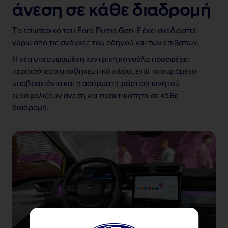
άνεση σε κάθε διαδρομή
Το εσωτερικό του Ford Puma Gen‑E έχει σχεδιαστεί
γύρω από τις ανάγκες του οδηγού και των επιβατών.
Η νέα υπερυψωμένη κεντρική κονσόλα προσφέρει
περισσότερο αποθηκευτικό χώρο, ενώ το συρόμενο
υποβραχιόνιο και η ασύρματη φόρτιση κινητού
εξασφαλίζουν άνεση και πρακτικότητα σε κάθε
διαδρομή.