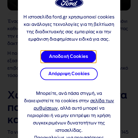
Η ιστοσελίδα ford.gr χρησιμοποιεί cookies
Ένας ηλεκτρονικός μοχλοδιακόπτης πίσω από το τιμόνι
και ανάλογες τεχνολογίες για τη βελτίωση
καθιστά την οδήγηση απλή και ευχάριστη, επιτρέποντας
της διαδικτυακής σας εμπειρίας και την
την εναλλαγή εμπρός/όπισθεν με μια κίνηση των
εμφάνιση διαφημίσεων ειδικά για σας.
δακτύλων.
Η ποιότητα κατασκευής και το επίπεδο πάτωμα
Αποδοχή Cookies
εξασφαλίζουν ευρυχωρία και άνεση για όλους τους
επιβάτες, καθιστώντας το νέο Ford Puma Gen‑E ιδανικό
Απόρριψη Cookies
τόσο για την πόλη όσο και για μεγάλα ταξίδια.
Χώροι και πρακτικότητα
Μπορείτε, ανά πάσα στιγμή, να
διαχειριστείτε τα cookies στην
σελίδα των
που ξεπερνούν την
ρυθμίσεων
, αλλά αυτό μπορεί να
περιορίσει ή να μην επιτρέψει τη χρήση
κατηγορία
συγκεκριμένων δυνατοτήτων της
ιστοσελίδας.
Το νέο GigaBox στο πίσω μέρος προσφέρει επιπλέον 145
Παρακαλούμε, για περισσότερες