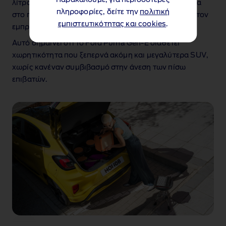
λίτρα αποθηκευτικού χώρου, φτάνοντας τα 574 λίτρα
πληροφορίες, δείτε την
πολιτική
στο πορτμπαγκάζ (ή έως 617 λίτρα συνολικά μαζί με τον
εμπιστευτικότητας και cookies
.
εμπρός αποθηκευτικό χώρο – Frunk).
Αυτό σημαίνει ότι το Ford Puma Gen‑E διαθέτει
χωρητικότητα που ξεπερνά ακόμη και μεγαλύτερα SUV,
χωρίς κανέναν συμβιβασμό στην άνεση των πίσω
επιβατών.