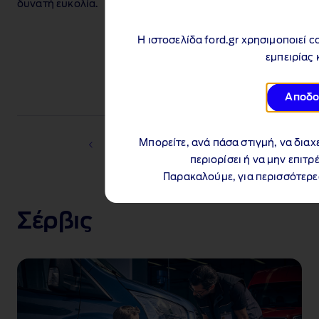
δυνατή ευκολία.
οικονομική
σχεδιασμένες να
διαχείριση.
καλύπτουν
Η ιστοσελίδα ford.gr χρησιμοποιεί c
συνολικά τις
εμπειρίας 
συγκεκριμένες
απαιτήσεις της
Αποδο
επιχείρησής σας.
Μπορείτε, ανά πάσα στιγμή, να διαχε
περιορίσει ή να μην επιτ
Παρακαλούμε, για περισσότερε
1 of 2
Σέρβις