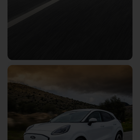
Ford Ranger
®
Plug‑in Hybrid
100% Ranger. Χωρίς συμβιβασμούς.
Ετοιμοπαράδοτο με επιτόκιο 2,99% & 5 χρόνια
εγγύηση.
Περισσότερα