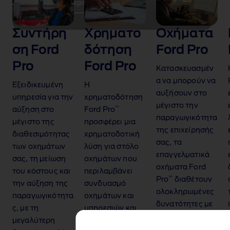
Περισσότερα
Συντήρη
Χρηματο
Οχήματα
ση Ford
δότηση
Ford Pro
Pro
Ford Pro
Κατασκευασμέν
α να μπορούν να
Εξειδικευμένη
Η
αυξήσουν στο
υπηρεσία για την
χρηματοδότηση
μέγιστο την
™
αύξηση στο
Ford Pro
παραγωγικότητα
μέγιστο της
προσφέρει μια
της επιχείρησής
διαθεσιμότητας
χρηματοδοτική
σας, τα
των οχημάτων
λύση για στόλο
επαγγελματικά
σας, τη μείωση
οχημάτων που
οχήματα Ford
του κόστους και
περιλαμβάνει
™
Pro
διαθέτουν
την αύξηση της
συνδυασμό
ολοκληρωμένες
παραγωγικότητα
οχημάτων και
δυνατότητες με
ς, με τη
υπηρεσιών και
ψηφιακές
μεγαλύτερη
απροβλημάτιστη
υπηρεσίες