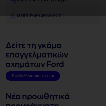
Κλείστε ραντεβού για σέρβις
Transit,
σταθμευμένα
έξω
Βρείτε έναν έμπορο Ford
από
αποθήκη.
Δείτε τη γκάμα
επαγγελματικών
οχημάτων Ford
Προβολή van και pick‑up
Νέα προωθητικά