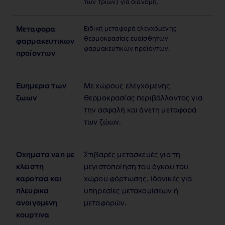
των τριών) για διανομή.
Ειδική μεταφορά ελεγχόμενης
Μεταφορα
θερμοκρασίας ευαίσθητων
φαρμακευτικων
φαρμακευτικών προϊόντων.
προϊοντων
Ευημερια των
Με χώρους ελεγχόμενης
ζωων
θερμοκρασίας περιβάλλοντος για
την ασφαλή και άνετη μεταφορά
των ζώων.
Οχηματα van με
Στιβαρές μετασκευές για τη
κλειστη
μεγιστοποίηση του όγκου του
καροτσα και
χώρου φόρτωσης. Ιδανικές για
πλευρικα
υπηρεσίες μετακομίσεων ή
ανοιγομενη
μεταφορών.
κουρτινα