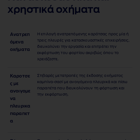
χρηστικά οχήματα
Η επιλογή ανατρεπόμενης καρότσας προς μία ή
Ανατρεπ
τρεις πλευρές για κατασκευαστικές επιχειρήσεις,
όμενα
διευκολύνει την εργασία και επιτρέπει την
οχήματα
εκφόρτωση του φορτίου ακριβώς όπου το
χρειάζεστε.
Στιβαρές μετατροπές της έκδοσης οχήματος
Καροτσε
καμπίνα‑σασί με ανοιγόμενα πλευρικά και πίσω
ς με
παραπέτα που διευκολύνουν τη φόρτωση και
ανοιγομε
την εκφόρτωση.
να
πλευρικα
παραπετ
α