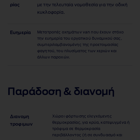
ρίας
με την τελευταία νομοθεσία για την οδική
κυκλοφορία.
Μετατροπές οχημάτων van που έχουν στόχο
Ευημερία
την ευημερία του εργατικού δυναμικού σας,
συμπεριλαμβανομένης της προετοιμασίας
φαγητού, του πλυσίματος των χεριών και
άλλων παροχών.
Παράδοση & διανομή
Χώροι φόρτωσης ελεγχόμενης
Διανομη
θερμοκρασίας, για κρύα, κατεψυγμένα ή
τροφιμων
τρόφιμα σε θερμοκρασία
περιβάλλοντος (ή σε συνδυασμό και