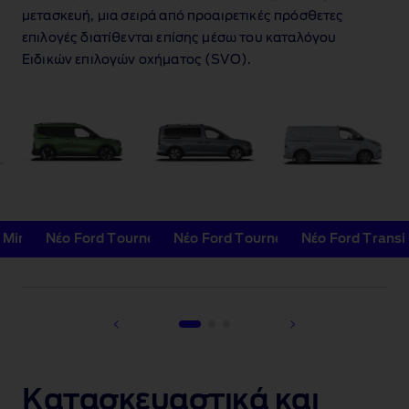
μετασκευή, μια σειρά από προαιρετικές πρόσθετες
επιλογές διατίθενται επίσης μέσω του καταλόγου
Ειδικών επιλογών οχήματος (SVO).
t Minibus
Νέο Ford Tourneo Courier
Νέο Ford Tourneo Connect
Νέο Ford Trans
1 of 3
Κατασκευαστικά και