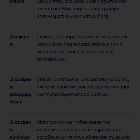
Ράφια
Ξεχωριστές, ελαφριές λύσεις εσωτερικού
χώρου αποθήκευσης σε όλη τη γκάμα
επαγγελματικών οχημάτων Ford.
Ανύψωσ
Γερανοί προσαρμοσμένοι σε οχήματα και
η
υδραυλικές πλατφόρμες φόρτωσης για
οχήματα van εναέριας ανυψωτικής
πλατφόρμας.
Διαχείρισ
Ειδικές μετατροπές με καρότσες‑κλούβες,
η
κλειστές καρότσες και ανατρεπόμενα σασί
απορριμμ
για τη διαχείριση απορριμμάτων.
άτων
Διαχείρισ
Μετατροπές για τη διαχείριση της
η
κυκλοφορίας και για την ευημερία των
κυκλοφο
εργαζομένων σε έργα οδοποιίας σύμφωνα