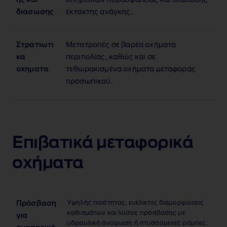
ης και
υπηρεσιών πυρασφάλειας και διάσωσης
διασωσης
έκτακτης ανάγκης.
Στρατιωτι
Μετατροπές σε βαρέα οχήματα
κα
περιπολίας, καθώς και σε
οχηματα
τεθωρακισμένα οχήματα μεταφοράς
προσωπικού.
Επιβατικά μεταφορικά
οχήματα
Υψηλής ποιότητας, ευέλικτες διαμορφώσεις
Πρόσβαση
καθισμάτων και λύσεις πρόσβασης με
για
υδραυλική ανύψωση ή πτυσσόμενες ράμπες.