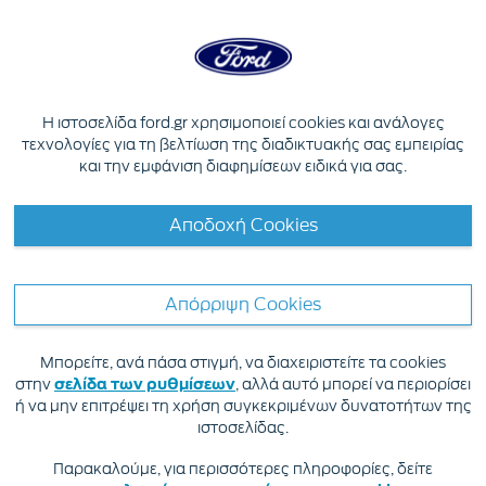
Skip to content
ΜΑΣ ΣΥΓΧΩΡΕΙΤΕ, ΑΛΛΑ ΥΠΗΡΞΕ
Η ιστοσελίδα ford.gr χρησιμοποιεί cookies και ανάλογες
ΚΑΠΟΙΟ ΠΡΟΒΛΗΜΑ ΜΕ ΤΗΝ
τεχνολογίες για τη βελτίωση της διαδικτυακής σας εμπειρίας
ΑΝΑΖΗΤΗΣΗ ΣΑΣ.
και την εμφάνιση διαφημίσεων ειδικά για σας.
ΧΡΕΙΑΖΟΜΑΣΤΕ ΛΙΓΟ ΧΡΟΝΟ ΓΙΑ ΤΟ
Αποδοχή Cookies
ΕΠΙΛΥΣΟΥΜΕ. ΠΑΡΑΚΑΛΩ ΣΕ ΛΙΓΑ
ΛΕΠΤΑ ΠΡΟΣΠΑΘΗΣΤΕ ΞΑΝΑ.
Απόρριψη Cookies
Μπορείτε, ανά πάσα στιγμή, να διαχειριστείτε τα cookies
στην
σελίδα των ρυθμίσεων
, αλλά αυτό μπορεί να περιορίσει
ή να μην επιτρέψει τη χρήση συγκεκριμένων δυνατοτήτων της
Σημαντικές πληροφορίες
ιστοσελίδας.
Παρακαλούμε, για περισσότερες πληροφορίες, δείτε
Πολιτική της Ford είναι η συνεχής βελτίωση των προϊόντων