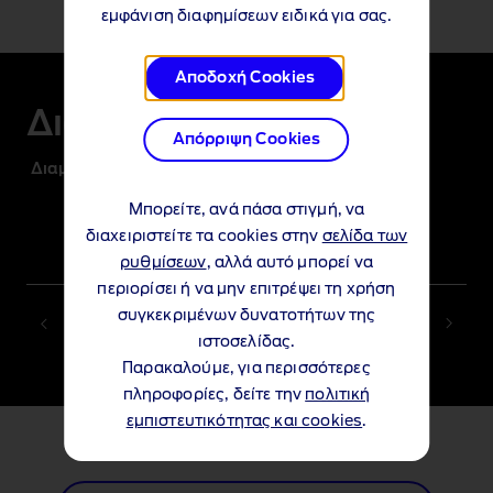
εμφάνιση διαφημίσεων ειδικά για σας.
1 of 2
Αποδοχή Cookies
Διαμόρφωση & Τιμή
Απόρριψη Cookies
Διαμορφώστε το δικό σας
Μπορείτε, ανά πάσα στιγμή, να
διαχειριστείτε τα cookies στην
σελίδα των
ρυθμίσεων
, αλλά αυτό μπορεί να
περιορίσει ή να μην επιτρέψει τη χρήση
συγκεκριμένων δυνατοτήτων της
ιστοσελίδας.
Παρακαλούμε, για περισσότερες
πληροφορίες, δείτε την
πολιτική
1 of 3
εμπιστευτικότητας και cookies
.