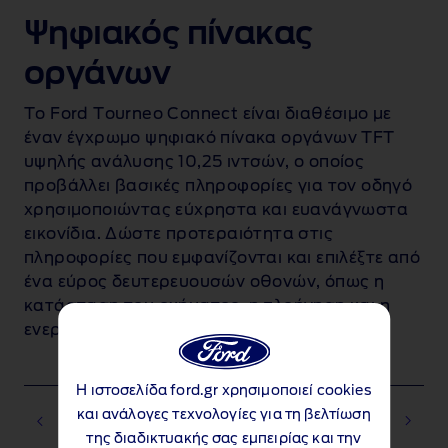
Ψηφιακός πίνακας
οργάνων
Το Ford Tourneo Connect είναι διαθέσιμο με
έναν έγχρωμο ψηφιακό πίνακα οργάνων TFT
υψηλής ανάλυσης 10,25 ιντσών, ο οποίος
προβάλλει βασικές πληροφορίες για τον οδηγό
χρησιμοποιώντας εύχρηστα και ευανάγνωστα
εικονίδια. Δώστε προτεραιότητα στις
πληροφορίες που εμφανίζονται και επιλέξτε από
ένα εύρος δευτερευουσών οθονών, όπως η
κατάσταση του οχήματος, η πλοήγηση και η
ενεργή υποβοήθηση οδηγού.
Η ιστοσελίδα ford.gr χρησιμοποιεί cookies
και ανάλογες τεχνολογίες για τη βελτίωση
της διαδικτυακής σας εμπειρίας και την