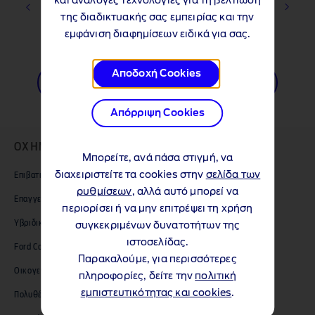
και ανάλογες τεχνολογίες για τη βελτίωση
της διαδικτυακής σας εμπειρίας και την
εμφάνιση διαφημίσεων ειδικά για σας.
1 of 3
Αποδοχή Cookies
Εξερευνήστε το Tourneo Courier
Απόρριψη Cookies
ΟΧΗΜΑΤΑ
Μπορείτε, ανά πάσα στιγμή, να
διαχειριστείτε τα cookies στην
σελίδα των
Επιβατικά Μοντέλα
ρυθμίσεων
, αλλά αυτό μπορεί να
Επαγγελματικά Μοντέλα
περιορίσει ή να μην επιτρέψει τη χρήση
Υβριδικά και Ηλεκτρικά
συγκεκριμένων δυνατοτήτων της
ιστοσελίδας.
Ford Compact SUVs
Παρακαλούμε, για περισσότερες
Οικογενειακά αυτοκίνητα Ford
πληροφορίες, δείτε την
πολιτική
εμπιστευτικότητας και cookies
.
Πολυθέσια επιβατικά οχήματα Ford