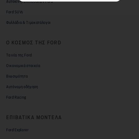
Αυτοκίνητα επιδόσεων Ford
Ford SUVs
Φυλλάδια & Τιμοκατάλογοι
Ο ΚΟΣΜΟΣ ΤΗΣ FORD
Τα νέα της Ford
Οικονομικά στοιχεία
Βιωσιμότητα
Αυτόνομη οδήγηση
Ford Racing
ΕΠΙΒΑΤΙΚΑ MΟΝΤΕΛΑ
Ford Explorer