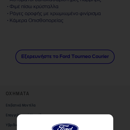
• Φιμέ πίσω κρύσταλλα
• Ράγες οροφής με χρωμιωμένο φινίρισμα
• Κάμερα Οπισθοπορείας
Εξερευνήστε το Ford Tourneo Courier
ΟΧΗΜΑΤΑ
Επιβατικά Μοντέλα
Επαγγελματικά Μοντέλα
Υβριδικά και Ηλεκτρικά