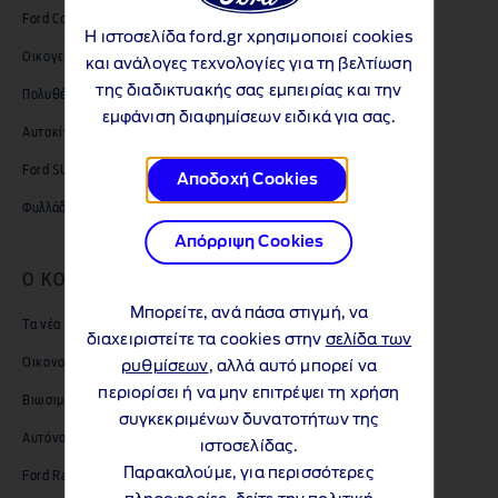
Ford Compact SUVs
Η ιστοσελίδα ford.gr χρησιμοποιεί cookies
Οικογενειακά αυτοκίνητα Ford
και ανάλογες τεχνολογίες για τη βελτίωση
της διαδικτυακής σας εμπειρίας και την
Πολυθέσια επιβατικά οχήματα Ford
εμφάνιση διαφημίσεων ειδικά για σας.
Αυτοκίνητα επιδόσεων Ford
Ford SUVs
Αποδοχή Cookies
Φυλλάδια & Τιμοκατάλογοι
Απόρριψη Cookies
Ο ΚΟΣΜΟΣ ΤΗΣ FORD
Μπορείτε, ανά πάσα στιγμή, να
Τα νέα της Ford
διαχειριστείτε τα cookies στην
σελίδα των
Οικονομικά στοιχεία
ρυθμίσεων
, αλλά αυτό μπορεί να
περιορίσει ή να μην επιτρέψει τη χρήση
Βιωσιμότητα
συγκεκριμένων δυνατοτήτων της
Αυτόνομη οδήγηση
ιστοσελίδας.
Παρακαλούμε, για περισσότερες
Ford Racing