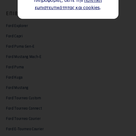
πληροφορίες, δείτε την
πολιτική
εμπιστευτικότητας και cookies
.
ΕΠΙΒΑΤΙΚΑ MΟΝΤΕΛΑ
Ford Explorer
Ford Capri
Ford Puma Gen-E
Ford Mustang Mach-E
Ford Puma
Ford Kuga
Ford Mustang
Ford Tourneo Custom
Ford Tourneo Connect
Ford Tourneo Courier
Ford E-Tourneo Courier