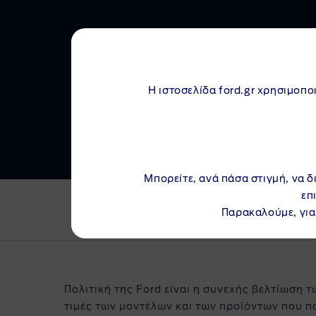
Test
Η ιστοσελίδα ford.gr χρησιμοποι
Μπορείτε, ανά πάσα στιγμή, να δ
επ
Παρακαλούμε, για
Πολιτική της Ford είναι η συνεχής βελτίωση τ
τιμές των μοντέλων και των προϊόντων που π