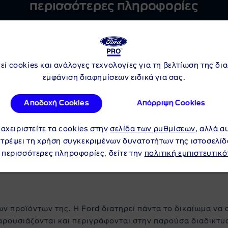
περισσότερες πληροφορίες
 Drive
Κατεβάστε Φυ
εί cookies και ανάλογες τεχνολογίες για τη βελτίωση της δι
εμφάνιση διαφημίσεων ειδικά για σας.
Αποδοχή Cookies
Απόρριψη Cookies
ιαχειριστείτε τα cookies στην
σελίδα των ρυθμίσεων
, αλλά α
ιτρέψει τη χρήση συγκεκριμένων δυνατοτήτων της ιστοσελίδ
ΣΗΜΑΝΤΙΚΕΣ ΠΛΗΡΟΦΟΡΙΕΣ
 περισσότερες πληροφορίες, δείτε την
πολιτική εμπιστευτικό
ων προϊόντων της. Η Ford διατηρεί πάντα το δικαίωμα να 
αρουσιάζονται και περιγράφονται στην παρούσα διαδικτυα