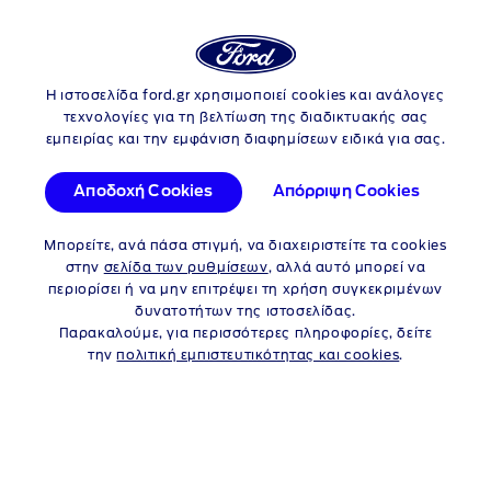
Login
Αν
Η ιστοσελίδα ford.gr χρησιμοποιεί cookies και ανάλογες
Skip to content
τεχνολογίες για τη βελτίωση της διαδικτυακής σας
εμπειρίας και την εμφάνιση διαφημίσεων ειδικά για σας.
Αποδοχή Cookies
Απόρριψη Cookies
Μπορείτε, ανά πάσα στιγμή, να διαχειριστείτε τα cookies
στην
σελίδα των ρυθμίσεων
, αλλά αυτό μπορεί να
περιορίσει ή να μην επιτρέψει τη χρήση συγκεκριμένων
δυνατοτήτων της ιστοσελίδας.
Παρακαλούμε, για περισσότερες πληροφορίες, δείτε
1
Μηνιαίο Μίσθωμα
€342
την
πολιτική εμπιστευτικότητας και cookies
.
Διάρκεια: 48 μήνες / 20.000 χλμ.
ανά έτος
2