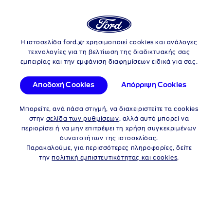
Login
Αν
Η ιστοσελίδα ford.gr χρησιμοποιεί cookies και ανάλογες
Skip to content
τεχνολογίες για τη βελτίωση της διαδικτυακής σας
εμπειρίας και την εμφάνιση διαφημίσεων ειδικά για σας.
Αποδοχή Cookies
Απόρριψη Cookies
Μπορείτε, ανά πάσα στιγμή, να διαχειριστείτε τα cookies
στην
σελίδα των ρυθμίσεων
, αλλά αυτό μπορεί να
περιορίσει ή να μην επιτρέψει τη χρήση συγκεκριμένων
1
Μηνιαίο Μίσθωμα
€290
δυνατοτήτων της ιστοσελίδας.
Παρακαλούμε, για περισσότερες πληροφορίες, δείτε
την
πολιτική εμπιστευτικότητας και cookies
.
Διάρκεια: 48 μήνες / 20.000 χλμ.
ανά έτος
2
Προκαταβολή
: €7.500