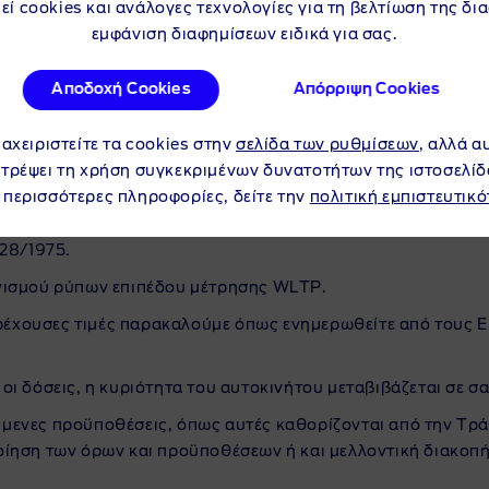
εί cookies και ανάλογες τεχνολογίες για τη βελτίωση της δι
εμφάνιση διαφημίσεων ειδικά για σας.
Αποδοχή Cookies
Απόρριψη Cookies
Σ
ιαχειριστείτε τα cookies στην
σελίδα των ρυθμίσεων
, αλλά α
ng GT 5.0L 446PS RWD
, δεν περιλαμβάνει τυχόν όφελος πρ
ιτρέψει τη χρήση συγκεκριμένων δυνατοτήτων της ιστοσελίδ
 όπως επισκεφθείτε έναν Επίσημο Έμπορο Ford.
 περισσότερες πληροφορίες, δείτε την
πολιτική εμπιστευτικό
οίηση. Για τις τρέχουσες τιμές παρακαλούμε όπως ενημερωθ
128/1975.
ογισμού ρύπων επιπέδου μέτρησης WLTP.
 τρέχουσες τιμές παρακαλούμε όπως ενημερωθείτε από τους 
ι δόσεις, η κυριότητα του αυτοκινήτου μεταβιβάζεται σε σα
ύμενες προϋποθέσεις, όπως αυτές καθορίζονται από την Τρ
ίηση των όρων και προϋποθέσεων ή και μελλοντική διακοπή 