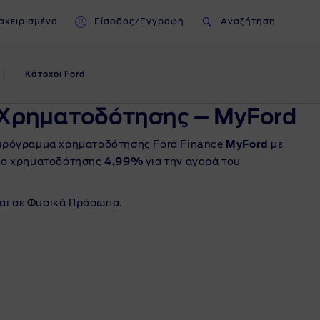
αχειρισμένα
Είσοδος/Εγγραφή
Αναζήτηση
Κάτοχοι Ford
Εταιρικές Πωλήσεις
Υπηρεσίες
Χρηματοδότησης – MyFord
Υποστήριξης
 πρόγραμμα χρηματοδότησης Ford Finance
MyFord
με
Επισκόπηση
κιο χρηματοδότησης
4,99%
για την αγορά του
Ανακυκλώστε το Ford σας
Χρηματοδότηση Επιχειρήσεων
αι σε Φυσικά Πρόσωπα.
Συνδεσιμότητα Κινητών
Χρηματοδότηση
Συσκευών
Επαγγελματικών Αυτοκινήτων
Ask Ford
Λειτουργική Μίσθωση Ford
Lease