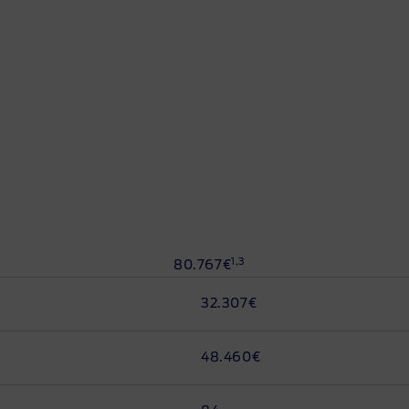
1,3
80.767€
32.307€
48.460€