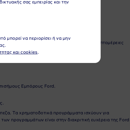
αδικτυακής σας εμπειρίας και την
υτό μπορεί να περιορίσει ή να μην
οωθητικού προγράμματος. Για περισσότερες λεπτομέρειες
ας.
τητας και cookies
.
είτε από τους Επισήμους Εμπόρους Ford.
Επισήμους Εμπόρους Ford.
ς.
άπεζα. Τα χρηματοδοτικά προγράμματα ισχύουν για
των προγραμμάτων είναι στην διακριτική ευχέρεια της Ford