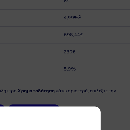
84
2
4,99%
698,44€
280€
5,9%
 πλήκτρο
Χρηματοδότηση
κάτω αριστερά, επιλέξτε την
Νέα Ford Mustang