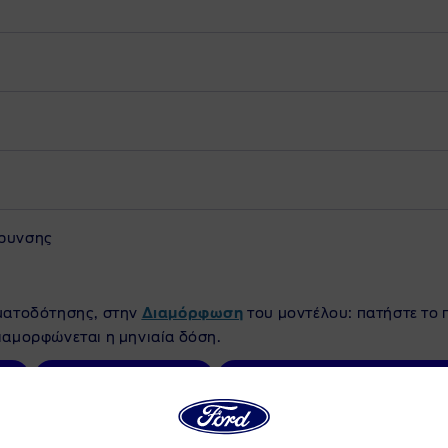
άρυνσης
ηματοδότησης, στην
Διαμόρφωση
του μοντέλου: πατήστε το
διαμορφώνεται η μηνιαία δόση.
ο
Test Drive
Προγράμματα Ford Finance