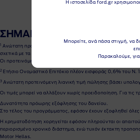
Η ιστοσελίδα ford.gr χρησιμοποι
ΣΗΜΑΝΤΙΚΕΣ ΠΛΗΡΟΦΟΡΙΕ
Μπορείτε, ανά πάσα στιγμή, να δ
1
Ανώτατη προτεινόμενη λιανική τιμή πώλησης
Ford Musta
επ
σχετικά με τα προωθητικά προγράμματα Ford, παρακαλούμε
Παρακαλούμε, για
Οι προτεινόμενες τιμές μπορεί να αλλάξουν χωρίς προειδοπ
2
Ετήσιο Ονομαστικό Επιτόκιο πλέον εισφοράς 0,6% του Ν. 
3
Aνώτατη προτεινόμενη λιανική τιμή πώλησης βάσει υπολ
Οι τιμές μπορεί να αλλάξουν χωρίς προειδοποίηση. Για τις
Δυνατότητα πρόωρης εξόφλησης του δανείου.
Στο τέλος του προγράμματος, εφόσον έχουν εξοφληθεί όλες ο
Η χρηματοδότηση χορηγείται εφόσον πληρούνται οι απαιτο
περιορισμένο χρονικό διάστημα, ενώ τυχόν έκτακτη τροποπο
Motor Hellas.