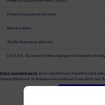
Διάρκεια Χρηματοδότησης (μήνες)
Ετήσιο Ονομαστικό Επιτόκιο
Μηνιαία Δόση
Έξοδα Εγκρίσεως Δανείου
Σ.Ε.Π.Π.Ε. (Συνολικό Ετήσιο Πραγματικό Ποσοστό Επιβ
Άλλα παραδείγματα
: Δείτε περισσοτερα παραδείγματα χρ
προκαταβολή και τη διάρκεια που επιθυμείτε και δείτε πώς 
Επικοινωνήστε με Έμπορ