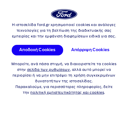
Login
Αν
Η ιστοσελίδα ford.gr χρησιμοποιεί cookies και ανάλογες
Skip to content
Αναζήτηση επίσημων συνεργατών
τεχνολογίες για τη βελτίωση της διαδικτυακής σας
εμπειρίας και την εμφάνιση διαφημίσεων ειδικά για σας.
Αναζήτηση βάσει
Αποδοχή Cookies
Απόρριψη Cookies
Τοποθεσίας
Επωνυμίας Συνεργάτη
Μπορείτε, ανά πάσα στιγμή, να διαχειριστείτε τα cookies
στην
σελίδα των ρυθμίσεων
, αλλά αυτό μπορεί να
Ανα
περιορίσει ή να μην επιτρέψει τη χρήση συγκεκριμένων
δυνατοτήτων της ιστοσελίδας.
Παρακαλούμε, για περισσότερες πληροφορίες, δείτε
Χρησιμοποιήστε την τοποθεσία μου
την
πολιτική εμπιστευτικότητας και cookies
.
Άνοιγμα αποτελεσμάτων