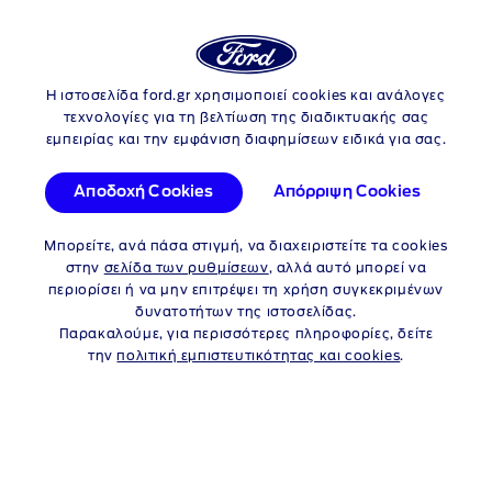
Login
Αν
Η ιστοσελίδα ford.gr χρησιμοποιεί cookies και ανάλογες
Skip to content
FORD MUSTANG
τεχνολογίες για τη βελτίωση της διαδικτυακής σας
εμπειρίας και την εμφάνιση διαφημίσεων ειδικά για σας.
Αποδοχή Cookies
Απόρριψη Cookies
Κινητήρας:
Βενζίνη, 5.0L V8 Coyote
Κιβώτιο ταχυτήτων:
6-τάχυτο μηχανικό, 10-τάχυτο
αυτόματο
Μπορείτε, ανά πάσα στιγμή, να διαχειριστείτε τα cookies
Μεγ. Ισχύς-Μεγ. Ροπή:
5.0L V8 (GT: 446PS/228kW,
στην
σελίδα των ρυθμίσεων
, αλλά αυτό μπορεί να
Dark Horse: 454PS/334kW), 540Nm
περιορίσει ή να μην επιτρέψει τη χρήση συγκεκριμένων
Εκπομπές ρύπων CO
* (WLTP):
5.0L V8 (273-283
δυνατοτήτων της ιστοσελίδας.
2
g/km)
Παρακαλούμε, για περισσότερες πληροφορίες, δείτε
Κατανάλωση μικτού κύκλου* (WLTP):
5.0L V8
την
πολιτική εμπιστευτικότητας και cookies
.
(12,0-12,4lt/100km)
Επιδόσεις: 0-100 km/h (sec) / Μεγ. Ταχύτητα
(km/h):
o
GT (4,9-5,3 sec / 250 km/h) / Dark Horse (4,4-
5,2 sec / 263 km/h)
Συνολικό μήκος αμαξώματος / πλάτος / ύψος:
4.8