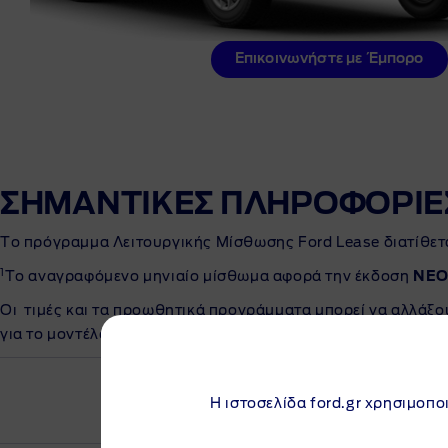
Επικοινωνήστε με Έμπορο
ΣΗΜΑΝΤΙΚΕΣ ΠΛΗΡΟΦΟΡΙΕ
Το πρόγραμμα Λειτουργικής Μίσθωσης Ford Lease διατίθετ
1
Το αναγραφόμενο μηνιαίο μίσθωμα αφορά την έκδοση
NEO
Οι τιμές και τα προωθητικά προγράμματα μπορεί να αλλάξο
για το μοντέλο και την έκδοση που σας ενδιαφέρει.
Η ιστοσελίδα ford.gr χρησιμοποι