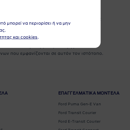
αλλάζει τις προδιαγραφές, τα χρώματα και τις
υτό μπορεί να περιορίσει ή να μην
κή έκδοση, ενώ οι εικόνες μπορεί να
ας.
τητας και cookies
.
ι από υπολογιστή (CGI) από ψηφιακά
νων που εμφανίζονται σε αυτόν τον ιστότοπο.
ΕΛΑ
ΕΠΑΓΓΕΛΜΑΤΙΚΑ ΜΟΝΤΕΛΑ
Ford Puma Gen-E Van
Ford Transit Courier
Ford E-Transit Courier