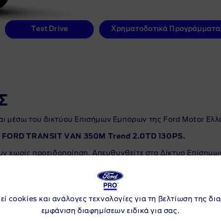
Test Drive
Χρηματοδοτικά Προγράμματα
Σ
αι μέσω του δικτύου Επισήμων Εμπόρων της Ford Motor Ελλ
 FORD TRANSIT VAN 350M Trend 2.0TD 130PS.
υν χωρίς προειδοποίηση. Απευθυνθείτε στο Δίκτυο Επίσημω
ΣΗΜΑΝΤΙΚΕΣ ΠΛΗΡΟΦΟΡΙΕΣ
εί cookies και ανάλογες τεχνολογίες για τη βελτίωση της δι
εμφάνιση διαφημίσεων ειδικά για σας.