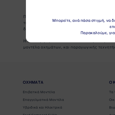
Πολιτική της Ford είναι η συνεχής βελτίωση τ
Μπορείτε, ανά πάσα στιγμή, να δ
τιμές των μοντέλων και των προϊόντων που π
επ
διαφέρουν.
Παρακαλούμε, για
Η Ford χρησιμοποιεί έναν συνδυασμό παραδο
μοντέλα οχημάτων, και παραγωγικής τεχνητής 
ΟΧΗΜΑΤΑ
Ο 
Επιβατικά Μοντέλα
Τα 
Επαγγελματικά Μοντέλα
Οικ
Υβριδικά και Ηλεκτρικά
Βιω