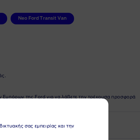
Neo Ford Transit Van
άς.
ν Εμπόρων της Ford για να λάβετε την τρέχουσα προσφορά
αδικτυακής σας εμπειρίας και την