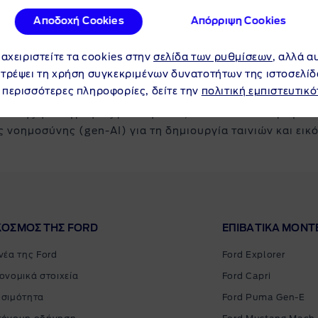
Αποδοχή Cookies
Απόρριψη Cookies
ων προϊόντων της. Η Ford διατηρεί πάντα το δικαίωμα να 
ιαχειριστείτε τα cookies στην
σελίδα των ρυθμίσεων
, αλλά α
αρουσιάζονται και περιγράφονται στην παρούσα διαδικτυα
ιτρέψει τη χρήση συγκεκριμένων δυνατοτήτων της ιστοσελίδ
 περισσότερες πληροφορίες, δείτε την
πολιτική εμπιστευτικό
σιακής φωτογραφίας μέσω φακού, εικόνων που παράγοντα
νοημοσύνης (gen-AI) για τη δημιουργία ταινιών και εικό
ΚΟΣΜΟΣ ΤΗΣ FORD
ΕΠΙΒΑΤΙΚΑ MΟΝΤ
νέα της Ford
Ford Explorer
ονομικά στοιχεία
Ford Capri
σιμότητα
Ford Puma Gen-E