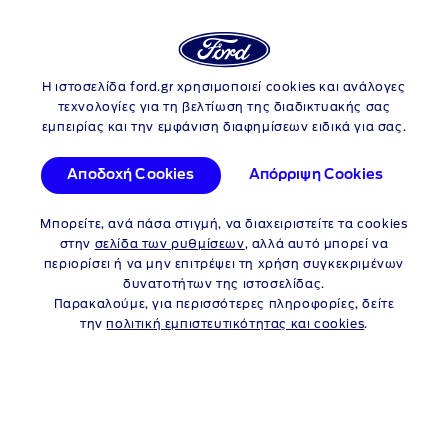
Login
Αν
Η ιστοσελίδα ford.gr χρησιμοποιεί cookies και ανάλογες
Skip to content
Neo Ford E-Tourneo Custom
τεχνολογίες για τη βελτίωση της διαδικτυακής σας
εμπειρίας και την εμφάνιση διαφημίσεων ειδικά για σας.
NEO FORD
E-TOURNEO
CUSTOM
Αποδοχή Cookies
Απόρριψη Cookies
ΠΡΟΓΡΑΜΜΑΤΑ ΓΙΑ
Μπορείτε, ανά πάσα στιγμή, να διαχειριστείτε τα cookies
ΙΔΙΩΤΕΣ
στην
σελίδα των ρυθμίσεων
, αλλά αυτό μπορεί να
περιορίσει ή να μην επιτρέψει τη χρήση συγκεκριμένων
δυνατοτήτων της ιστοσελίδας.
Παρακαλούμε, για περισσότερες πληροφορίες, δείτε
ΙΔΙΩΤΕΣ
ΕΤΑΙΡΕΙΕΣ
την
πολιτική εμπιστευτικότητας και cookies
.
ΔΕΝ ΥΠΑΡΧΕΙ ΔΙΑΘΕΣΙΜΟ