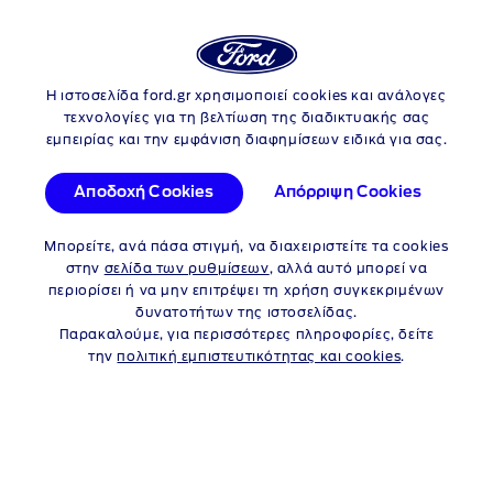
Login
Αν
Η ιστοσελίδα ford.gr χρησιμοποιεί cookies και ανάλογες
Skip to content
Ford Tourneo Custom
τεχνολογίες για τη βελτίωση της διαδικτυακής σας
εμπειρίας και την εμφάνιση διαφημίσεων ειδικά για σας.
FORD TOURNEO
CUSTOM
Αποδοχή Cookies
Απόρριψη Cookies
ΠΡΟΓΡΑΜΜΑΤΑ ΓΙΑ
Μπορείτε, ανά πάσα στιγμή, να διαχειριστείτε τα cookies
ΙΔΙΩΤΕΣ
στην
σελίδα των ρυθμίσεων
, αλλά αυτό μπορεί να
περιορίσει ή να μην επιτρέψει τη χρήση συγκεκριμένων
δυνατοτήτων της ιστοσελίδας.
Παρακαλούμε, για περισσότερες πληροφορίες, δείτε
ΙΔΙΩΤΕΣ
ΕΤΑΙΡΕΙΕΣ
την
πολιτική εμπιστευτικότητας και cookies
.
Ford Finance - Χρηματοδότηση