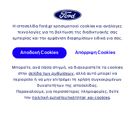
Login
Αν
Ο ΚΟΣΜΟΣ ΤΗΣ FORD
Η ιστοσελίδα ford.gr χρησιμοποιεί cookies και ανάλογες
Skip to content
τεχνολογίες για τη βελτίωση της διαδικτυακής σας
εμπειρίας και την εμφάνιση διαφημίσεων ειδικά για σας.
Η FORD PRO ΚΑΝΕΙ ΤΟ
Αποδοχή Cookies
Απόρριψη Cookies
ΝΤΑΜΠΛ ΣΤΗΝ ΑΓΟΡΑ
ΤΗΣ ΕΥΡΩΠΗΣ ΜΕ ΤΗΝ
Μπορείτε, ανά πάσα στιγμή, να διαχειριστείτε τα cookies
στην
σελίδα των ρυθμίσεων
, αλλά αυτό μπορεί να
ΚΑΤΑΚΤΗΣΗ ΤΩΝ
περιορίσει ή να μην επιτρέψει τη χρήση συγκεκριμένων
δυνατοτήτων της ιστοσελίδας.
ΠΕΡΙΟΠΤΩΝ ΒΡΑΒΕΙΩΝ
Παρακαλούμε, για περισσότερες πληροφορίες, δείτε
την
πολιτική εμπιστευτικότητας και cookies
.
«INTERNATIONAL VAN
ΟF THE YEAR 2024» &
«INTERNATIONAL