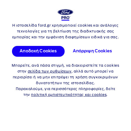
FORD
TRANSIT CUSTOM
ΠΡΟΓΡΑΜΜΑΤΑ ΓΙΑ
Η ιστοσελίδα ford.gr χρησιμοποιεί cookies και ανάλογες
Skip to content
ΙΔΙΩΤΕΣ
τεχνολογίες για τη βελτίωση της διαδικτυακής σας
εμπειρίας και την εμφάνιση διαφημίσεων ειδικά για σας.
FORD TRANSIT CUSTOM
Αποδοχή Cookies
Απόρριψη Cookies
ΠΡΟΓΡΑΜΜΑΤΑ ΓΙΑ
Μπορείτε, ανά πάσα στιγμή, να διαχειριστείτε τα cookies
ΙΔΙΩΤΕΣ
στην
σελίδα των ρυθμίσεων
, αλλά αυτό μπορεί να
περιορίσει ή να μην επιτρέψει τη χρήση συγκεκριμένων
δυνατοτήτων της ιστοσελίδας.
Προγράμματα για
Προγράμματα για
Παρακαλούμε, για περισσότερες πληροφορίες, δείτε
Ιδιώτες
Εταιρείες
την
πολιτική εμπιστευτικότητας και cookies
.
ΔΕΝ ΥΠΑΡΧΕΙ ΔΙΑΘΕΣΙΜΟ