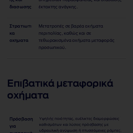
ης και
υπηρεσιών πυρασφάλειας και διάσωσης
διασωσης
έκτακτης ανάγκης.
Στρατιωτι
Μετατροπές σε βαρέα οχήματα
κα
περιπολίας, καθώς και σε
οχηματα
τεθωρακισμένα οχήματα μεταφοράς
προσωπικού.
Επιβατικά μεταφορικά
οχήματα
Υψηλής ποιότητας, ευέλικτες διαμορφώσεις
Πρόσβαση
καθισμάτων και λύσεις πρόσβασης με
για
υδραυλική ανύψωση ή πτυσσόμενες ράμπες.