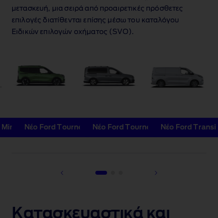
μετασκευή, μια σειρά από προαιρετικές πρόσθετες
επιλογές διατίθενται επίσης μέσω του καταλόγου
Ειδικών επιλογών οχήματος (SVO).
t Minibus
Νέο Ford Tourneo Courier
Νέο Ford Tourneo Connect
Νέο Ford Trans
1 of 3
Κατασκευαστικά και