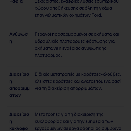
Ράφια
Ξεχωριστές, ελαφριές λύσεις εσωτερικού
χώρου αποθήκευσης σε όλη τη γκάμα
επαγγελματικών οχημάτων Ford.
Ανύψωσ
Γερανοί προσαρμοσμένοι σε οχήματα και
η
υδραυλικές πλατφόρμες φόρτωσης για
οχήματα van εναέριας ανυψωτικής
πλατφόρμας.
Διαχείρισ
Ειδικές μετατροπές με καρότσες‑κλούβες,
η
κλειστές καρότσες και ανατρεπόμενα σασί
απορριμμ
για τη διαχείριση απορριμμάτων.
άτων
Διαχείρισ
Μετατροπές για τη διαχείριση της
η
κυκλοφορίας και για την ευημερία των
κυκλοφο
εργαζομένων σε έργα οδοποιίας σύμφωνα