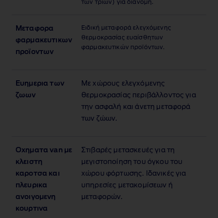
των τριών) για διανομή.
Ειδική μεταφορά ελεγχόμενης
Μεταφορα
θερμοκρασίας ευαίσθητων
φαρμακευτικων
φαρμακευτικών προϊόντων.
προϊοντων
Ευημερια των
Με χώρους ελεγχόμενης
ζωων
θερμοκρασίας περιβάλλοντος για
την ασφαλή και άνετη μεταφορά
των ζώων.
Οχηματα van με
Στιβαρές μετασκευές για τη
κλειστη
μεγιστοποίηση του όγκου του
καροτσα και
χώρου φόρτωσης. Ιδανικές για
πλευρικα
υπηρεσίες μετακομίσεων ή
ανοιγομενη
μεταφορών.
κουρτινα