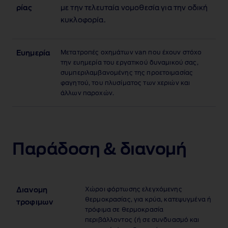
ρίας
με την τελευταία νομοθεσία για την οδική
κυκλοφορία.
Μετατροπές οχημάτων van που έχουν στόχο
Ευημερία
την ευημερία του εργατικού δυναμικού σας,
συμπεριλαμβανομένης της προετοιμασίας
φαγητού, του πλυσίματος των χεριών και
άλλων παροχών.
Παράδοση & διανομή
Χώροι φόρτωσης ελεγχόμενης
Διανομη
θερμοκρασίας, για κρύα, κατεψυγμένα ή
τροφιμων
τρόφιμα σε θερμοκρασία
περιβάλλοντος (ή σε συνδυασμό και