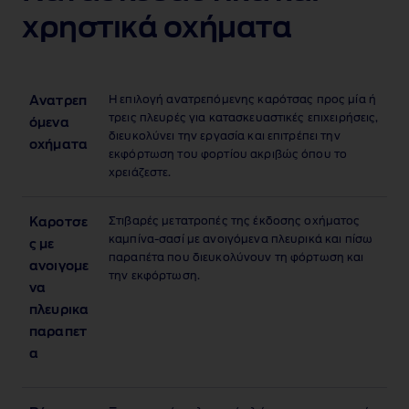
χρηστικά οχήματα
Η επιλογή ανατρεπόμενης καρότσας προς μία ή
Ανατρεπ
τρεις πλευρές για κατασκευαστικές επιχειρήσεις,
όμενα
διευκολύνει την εργασία και επιτρέπει την
οχήματα
εκφόρτωση του φορτίου ακριβώς όπου το
χρειάζεστε.
Στιβαρές μετατροπές της έκδοσης οχήματος
Καροτσε
καμπίνα‑σασί με ανοιγόμενα πλευρικά και πίσω
ς με
παραπέτα που διευκολύνουν τη φόρτωση και
ανοιγομε
την εκφόρτωση.
να
πλευρικα
παραπετ
α